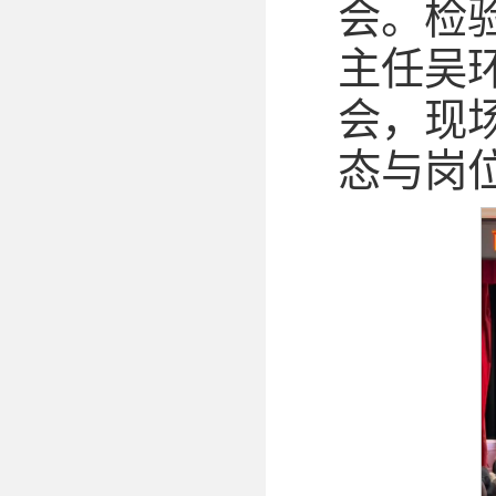
会。检
主任吴环
会，现
态与岗