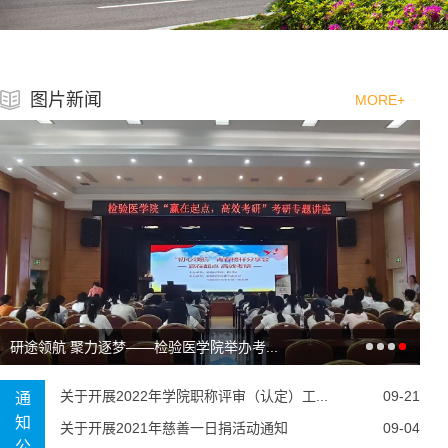
图片新闻
MORE+
研途领航 聚力逐梦——检验医学院举办考...
关于开展2022年学院职称评审（认定）工...
09-21
通
知
关于开展2021年慈善一日捐活动通知
09-04
公