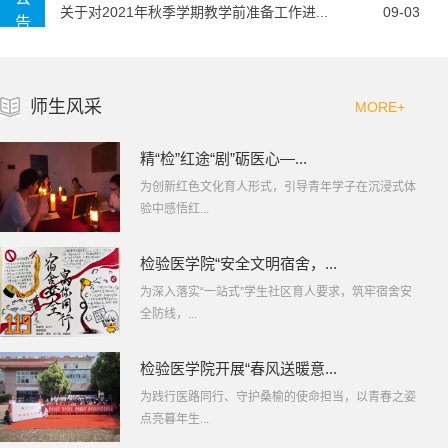
关于对2021年秋季学期教学前准备工作进...
09-03
告
师生风采
MORE+
精“检”红途“剧”砺医心—...
为创新红色文化育人形式，引导青年学子在沉浸式体
验中感悟红...
检验医学院“安全文明宿舍，...
为深入落实“一站式”学生社区育人要求，筑牢宿舍安
全防线，...
检验医学院开展“春风送暖意...
为践行医路同行、守护桑榆的使命担当，以青春之姿
点亮暮年生...