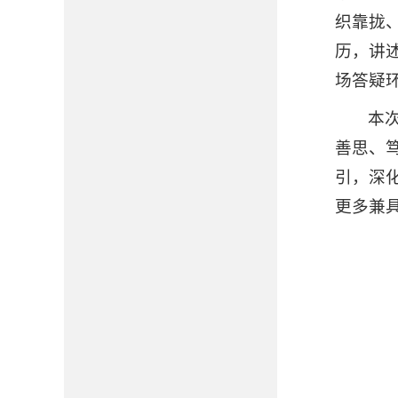
织靠拢
历，讲
场答疑
本
善思、
引，深
更多兼