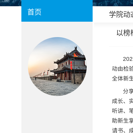
首页
学院动
以榜
20
动由检
全体新
分
成长、
听讲、
助新生
请书、