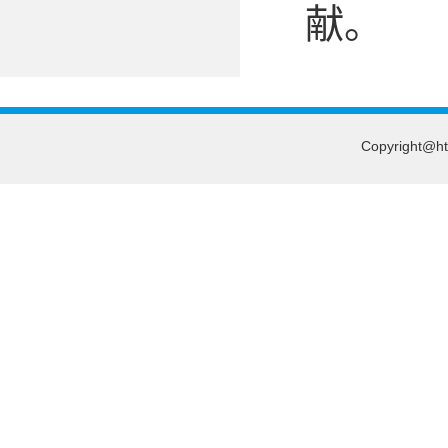
献。
Copyright@htt