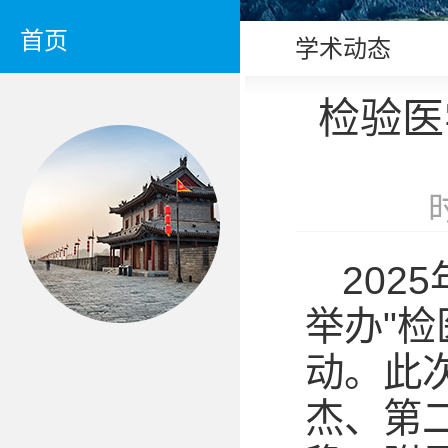
首页
学术动态
检验医
202
举办"
动。此
杰、第